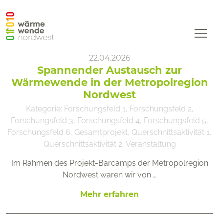
WWNW
22.04.2026
Startseite
Spannender Austausch zur
Projekt
Wärmewende in der Metropolregion
Nordwest
Forschungsfelder und Querschnittsaktivitäten
Kategorie:
Forschungsfeld 1
,
Forschungsfeld 2
,
Forschungsfeld 3
,
Forschungsfeld 4
,
Forschungsfeld 5
,
Konsortium
Forschungsfeld 6
,
Gesamtprojekt
,
Querschnittsaktivität 1
,
Aktuelles
Querschnittsaktivität 2
,
Veranstaltung
Wärmewende-FAQ
Im Rahmen des Projekt-Barcamps der Metropolregion
Nordwest waren wir von …
Kontakt
Mehr erfahren
Datenschutz
Impressum