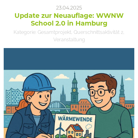
23.04.2025
Update zur Neuauflage: WWNW
School 2.0 in Hamburg
Kategorie:
Gesamtprojekt
,
Querschnittsaktivität 2
,
Veranstaltung
OFFIS e. V.
Escherweg 2
26121 Oldenburg
Förderkennzeichen 03SF0624