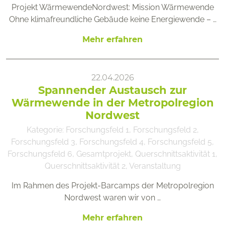
Projekt WärmewendeNordwest: Mission Wärmewende
Ohne klimafreundliche Gebäude keine Energiewende – …
Mehr erfahren
OFFIS e. V.
22.04.2026
Escherweg 2
Spannender Austausch zur
26121 Oldenburg
Wärmewende in der Metropolregion
Nordwest
Kategorie:
Forschungsfeld 1
,
Forschungsfeld 2
,
Forschungsfeld 3
,
Forschungsfeld 4
,
Forschungsfeld 5
,
Forschungsfeld 6
,
Gesamtprojekt
,
Querschnittsaktivität 1
,
Förderkennzeichen 03SF0624
Querschnittsaktivität 2
,
Veranstaltung
Im Rahmen des Projekt-Barcamps der Metropolregion
Nordwest waren wir von …
Mehr erfahren