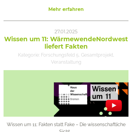
Mehr erfahren
27.01.2025
Wissen um 11: WärmewendeNordwest
liefert Fakten
Kategorie:
Forschungsfeld 5
,
Gesamtprojekt
,
Veranstaltung
Wissen um 11: Fakten statt Fake – Die wissenschaftliche
Sicht …