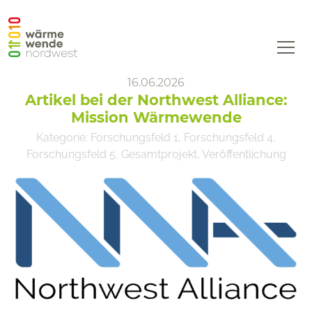
WWNW
16.06.2026
Startseite
Artikel bei der Northwest Alliance:
Projekt
Mission Wärmewende
Kategorie:
Forschungsfeld 1
,
Forschungsfeld 4
,
Forschungsfelder und Querschnittsaktivitäten
Forschungsfeld 5
,
Gesamtprojekt
,
Veröffentlichung
Konsortium
Aktuelles
Wärmewende-FAQ
Kontakt
Datenschutz
Impressum