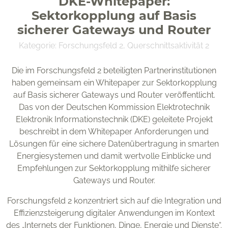
DKE-Whitepaper:
Sektorkopplung auf Basis
sicherer Gateways und Router
Kategorie:
Forschungsfeld 2
,
Querschnittsaktivität 2
Die im Forschungsfeld 2 beteiligten Partnerinstitutionen
OFFIS e. V.
haben gemeinsam ein Whitepaper zur Sektorkopplung
Escherweg 2
auf Basis sicherer Gateways und Router veröffentlicht.
26121 Oldenburg
Das von der Deutschen Kommission Elektrotechnik
Elektronik Informationstechnik (DKE) geleitete Projekt
beschreibt in dem Whitepaper Anforderungen und
Lösungen für eine sichere Datenübertragung in smarten
Energiesystemen und damit wertvolle Einblicke und
Förderkennzeichen 03SF0624
Empfehlungen zur Sektorkopplung mithilfe sicherer
Gateways und Router.
Forschungsfeld 2 konzentriert sich auf die Integration und
Effizienzsteigerung digitaler Anwendungen im Kontext
des „Internets der Funktionen, Dinge, Energie und Dienste“.