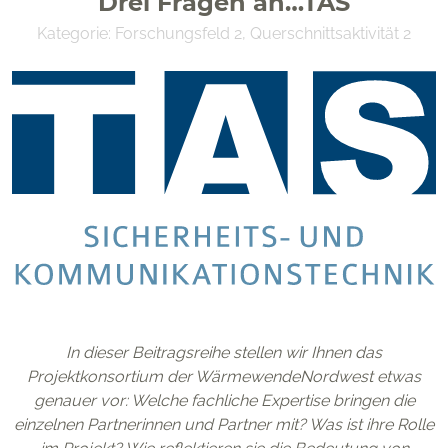
Drei Fragen an…TAS
Kategorie:
Forschungsfeld 2
,
Querschnittsaktivität 2
OFFIS e. V.
Escherweg 2
26121 Oldenburg
Förderkennzeichen 03SF0624
In dieser Beitragsreihe stellen wir Ihnen das
Projektkonsortium der WärmewendeNordwest etwas
genauer vor: Welche fachliche Expertise bringen die
einzelnen Partnerinnen und Partner mit? Was ist ihre Rolle