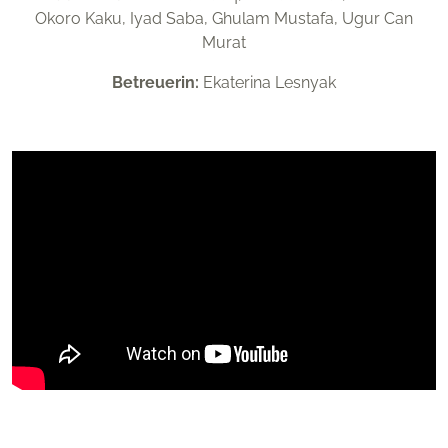
Okoro Kaku, Iyad Saba, Ghulam Mustafa, Ugur Can
Murat
Betreuerin:
Ekaterina Lesnyak