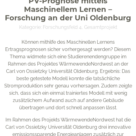
PV-Prognose mittels
Maschinellem Lernen –
Forschung an der Uni Oldenburg
Kategorie:
Forschungsfeld 4
,
Gesamtprojekt
Können mithilfe des Maschinellen Lernens
OFFIS e. V.
Ertragsprognosen sicher vorhergesagt werden? Diesem
Escherweg 2
Thema widmete sich eine Studierenendengruppe im
26121 Oldenburg
Rahmen des Projektes WärmewendeNordwest an der
Carl von Ossietzky Universität Oldenburg. Ergebnis: Das
beste getestete Modell konnte die tatsächliche
Stromproduktion sehr genau vorhersagen. Zudem zeigte
sich, dass sich ein einmal trainiertes Modell mit wenig
Förderkennzeichen 03SF0624
zusätzlichem Aufwand auch auf andere Gebäude
übertragen und dort schnell anpassen lässt.
Im Rahmen des Projekts WärmewendeNordwest hat die
Carl von Ossietzky Universität Oldenburg drei innovative
emissionssparende Energieanlagen zusätzlich zur