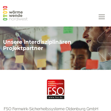
WWNW
Startseite
Projekt
Unsere interdisziplinären
Projektpartner
Forschungsfelder und Querschnittsaktivitäten
Konsortium
‹ zurück zur Übersicht
Aktuelles
Wärmewende-FAQ
Kontakt
Datenschutz
FSO Fernwirk-Sicherheitssysteme Oldenburg GmbH
Impressum