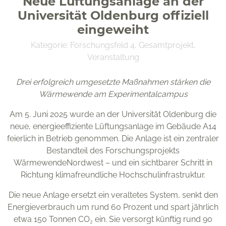
Neue Lüftungsanlage an der
Universität Oldenburg offiziell
eingeweiht
Kategorie:
Forschungsfeld 4
,
Gesamtprojekt
,
Veranstaltung
OFFIS e. V.
Drei erfolgreich umgesetzte Maßnahmen stärken die
Escherweg 2
Wärmewende am Experimentalcampus
26121 Oldenburg
Am 5. Juni 2025 wurde an der Universität Oldenburg die
neue, energieeffiziente Lüftungsanlage im Gebäude A14
feierlich in Betrieb genommen. Die Anlage ist ein zentraler
Bestandteil des Forschungsprojekts
Förderkennzeichen 03SF0624
WärmewendeNordwest – und ein sichtbarer Schritt in
Richtung klimafreundliche Hochschulinfrastruktur.
Die neue Anlage ersetzt ein veraltetes System, senkt den
Energieverbrauch um rund 60 Prozent und spart jährlich
etwa 150 Tonnen CO₂ ein. Sie versorgt künftig rund 90