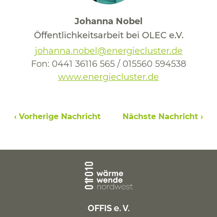
Johanna Nobel
Öffentlichkeitsarbeit bei OLEC e.V.
johanna.nobel@energiecluster.de
Fon:
0441 36116 565 / 015560 594538
www.energiecluster.de
‹ Vorherige Nachricht
Nächste Nachricht ›
OFFIS e. V.